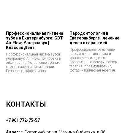
Профессиональная гигиена
Пародонтология в
зубов в Екатеринбурге: GBT,
Екатеринбурге | лечение
Air Flow, Ультразвук |
десен с гарантией
Классик Дент
Профессиональное лечение
пародонтита, гингивита и
Профессиональная чистка зубов:
кровоточивости десен.
ультразвук, Air Flow, полировка и
Современные методы: вектор-
отбеливание. Устранение зубного
терапия, плазмолифтинг,
камня, налета и пигментации.
фотодинамическая терапия.
Безопасно, эффективно.
КОНТАКТЫ
+7 961 772-75-57
Адрес:
г. Екатеринбург, ул. Мамина-Сибиряка, д. 36