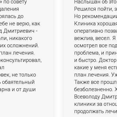
 по совету
Наслышан об это
даления
Решился пойти, 
оялась до
Но рекомендаци
ебе не верю, как
Клиника хорошая
д Дмитриевич -
оперативно позв
ли, никакого
вежлив, весел. 
ких осложнений.
осмотрел все под
план лечения.
проблема, и при
оконсультировал,
и быстро. Доктор
ал
какие у меня ес
век, не только
план лечения. Уж
ь обаятельный
Также все прошл
арна и от души
безболезненно. 
Всеволоду Дмитр
клиники за отнош
продолжать лечит