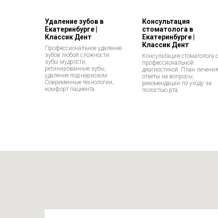
Удаление зубов в
Консультация
Екатеринбурге |
стоматолога в
Классик Дент
Екатеринбурге |
Классик Дент
Профессиональное удаление
зубов любой сложности:
Консультация стоматолога 
зубы мудрости,
профессиональной
ретинированные зубы,
диагностикой. План лечения
удаление под наркозом.
ответы на вопросы,
Современные технологии,
рекомендации по уходу за
комфорт пациента.
полостью рта.