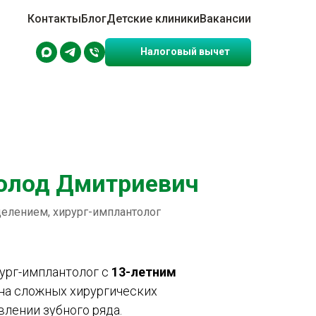
Контакты
Блог
Детские клиники
Вакансии
Налоговый вычет
олод Дмитриевич
елением, хирург-имплантолог
ург-имплантолог с
13-летним
 на сложных хирургических
лении зубного ряда.