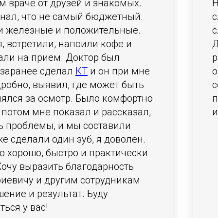
м враче от друзей и знакомых.
Н
знал, что не самый бюджетный.
с
и железные и положительные.
с
, встретили, напоили кофе и
Д
али на прием. Доктор был
р
Я заранее сделал
КТ
​ и он при мне
о
робно, выявил, где может быть
с
нялся за осмотр. Было комфортно
 потом мне показал и рассказал,
и
ть проблемы, и мы составили
е сделали один зуб, я доволен.
о хорошо, быстро и практически
Хочу выразить благодарность
иевичу и другим сотрудникам
ение и результат. Буду
ься у вас!