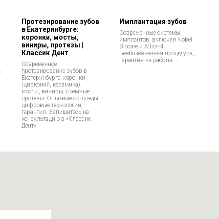
Протезирование зубов
Имплантация зубов
в Екатеринбурге:
Современные системы
коронки, мосты,
имплантов, включая Nobel
виниры, протезы |
Biocare и All-on-4.
Классик Дент
Безболезненная процедура,
с
гарантия на работы.
Современное
,
протезирование зубов в
Екатеринбурге: коронки
(цирконий, керамика),
мосты, виниры, съемные
протезы. Опытные ортопеды,
цифровые технологии,
гарантия. Запишитесь на
консультацию в «Классик
Дент».