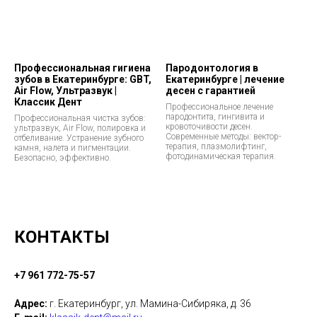
Профессиональная гигиена
Пародонтология в
зубов в Екатеринбурге: GBT,
Екатеринбурге | лечение
Air Flow, Ультразвук |
десен с гарантией
Классик Дент
Профессиональное лечение
пародонтита, гингивита и
Профессиональная чистка зубов:
кровоточивости десен.
ультразвук, Air Flow, полировка и
Современные методы: вектор-
отбеливание. Устранение зубного
терапия, плазмолифтинг,
камня, налета и пигментации.
фотодинамическая терапия.
Безопасно, эффективно.
КОНТАКТЫ
+7 961 772-75-57
Адрес:
г. Екатеринбург, ул. Мамина-Сибиряка, д. 36