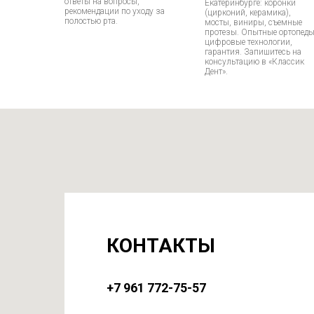
ответы на вопросы,
Екатеринбурге: коронки
рекомендации по уходу за
(цирконий, керамика),
полостью рта.
мосты, виниры, съемные
протезы. Опытные ортопеды
цифровые технологии,
гарантия. Запишитесь на
консультацию в «Классик
Дент».
КОНТАКТЫ
+7 961 772-75-57