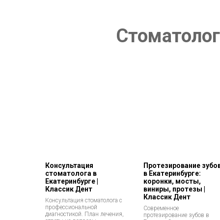
Стоматолог
Консультация
Протезирование зубо
стоматолога в
в Екатеринбурге:
Екатеринбурге |
коронки, мосты,
Классик Дент
виниры, протезы |
Классик Дент
Консультация стоматолога с
профессиональной
Современное
диагностикой. План лечения,
протезирование зубов в