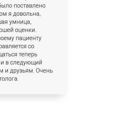
было поставлено
том я довольна,
шая умница,
ошей оценки.
воему пациенту
равляется со
щаться теперь
 и в следующий
м и друзьям. Очень
толога.