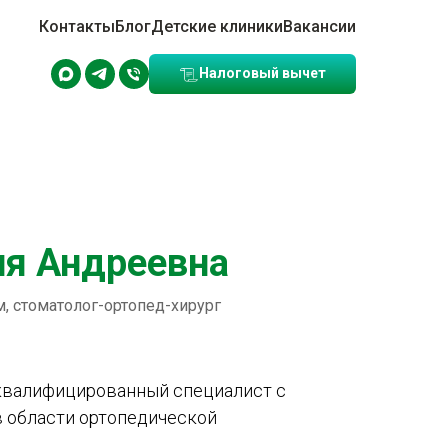
Контакты
Блог
Детские клиники
Вакансии
Налоговый вычет
ия Андреевна
, стоматолог-ортопед-хирург
квалифицированный специалист с
в области ортопедической