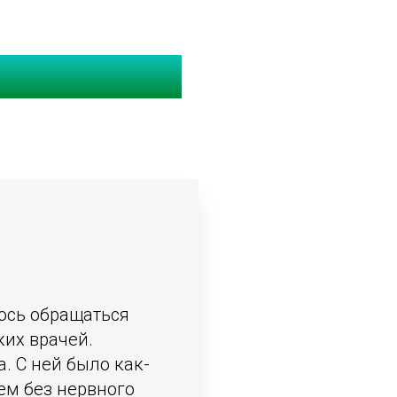
Андреевне
ось обращаться
ких врачей.
. С ней было как-
ем без нервного