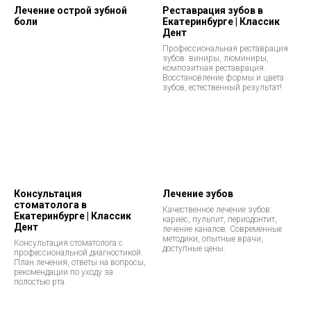
Лечение острой зубной
Реставрация зубов в
боли
Екатеринбурге | Классик
Дент
Профессиональная реставрация
зубов: виниры, люминиры,
композитная реставрация.
Восстановление формы и цвета
зубов, естественный результат!
Консультация
Лечение зубов
стоматолога в
Качественное лечение зубов:
Екатеринбурге | Классик
кариес, пульпит, периодонтит,
Дент
лечение каналов. Современные
методики, опытные врачи,
Консультация стоматолога с
доступные цены.
профессиональной диагностикой.
План лечения, ответы на вопросы,
рекомендации по уходу за
полостью рта.