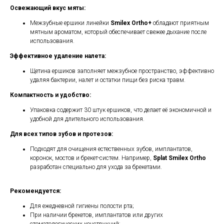
Освежающий вкус мяты:
Межзубные ершики линейки
Smilex Ortho+
обладают приятным
мятным ароматом, который обеспечивает свежее дыхание после
использования.
Эффективное удаление налета:
Щетина ершиков заполняет межзубное пространство, эффективно
удаляя бактерии, налет и остатки пищи без риска травм.
Компактность и удобство:
Упаковка содержит 30 штук ершиков, что делает её экономичной и
удобной для длительного использования.
Для всех типов зубов и протезов:
Подходят для очищения естественных зубов, имплантатов,
коронок, мостов и брекет-систем. Например,
Splat Smilex Ortho
разработан специально для ухода за брекетами.
Рекомендуется:
Для ежедневной гигиены полости рта;
При наличии брекетов, имплантатов или других