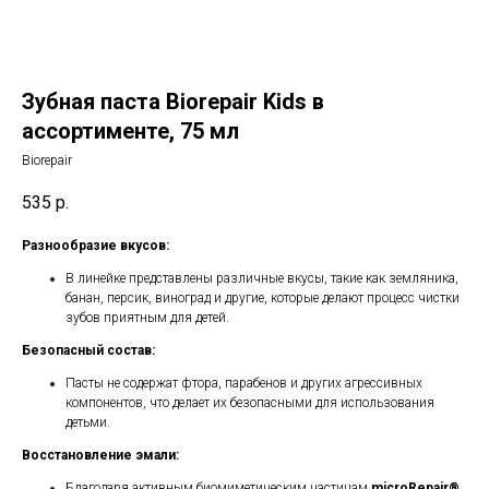
Зубная паста Biorepair Kids в
ассортименте, 75 мл
Biorepair
535
р.
Разнообразие вкусов:
В линейке представлены различные вкусы, такие как земляника,
банан, персик, виноград и другие, которые делают процесс чистки
зубов приятным для детей.
Безопасный состав:
Пасты не содержат фтора, парабенов и других агрессивных
компонентов, что делает их безопасными для использования
детьми.
Восстановление эмали:
Благодаря активным биомиметическим частицам
microRepair®
,